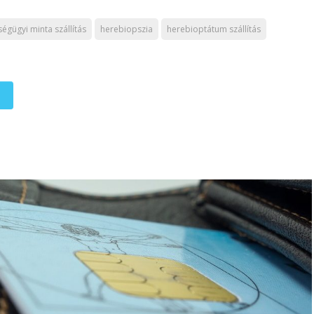
égügyi minta szállítás
herebiopszia
herebioptátum szállítás