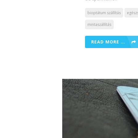
bioptátum szállítás
egészs
mintaszállítás
READ MORE ...