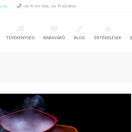
to.hu
+36 70 613 7666, +36 70 636 8863
TEVÉKENYSÉG
BABAVÁRÓ
BLOG
ÉRTÉKELÉSEK