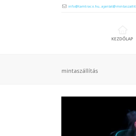
info@tamtraco.hu, ajanlat@mintaszalli
KEZDŐLAP
mintaszállítás