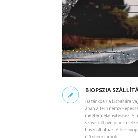
BIOPSZIA SZÁLLÍT
Hazánkban a kisbabára vág
ában a férfi nemzőképessé
megtermékenyítéshez. A mo
szövetből nyerjenek élet
használhatnak. A herebiop
élő spermiumok