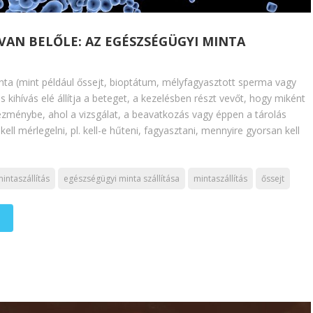
VAN BELŐLE: AZ EGÉSZSÉGÜGYI MINTA
a (mint például őssejt, bioptátum, mélyfagyasztott sperma vagy
 kihívás elé állítja a beteget, a kezelésben részt vevőt, hogy miként
tézménybe, ahol a vizsgálat, a beavatkozás vagy éppen a tárolás
ell mérlegelni, pl. kell-e hűteni, fagyasztani, mennyire gyorsan kell
intaszállítás
egészségügyi minta szállítása
mintaszállítás
őssejt