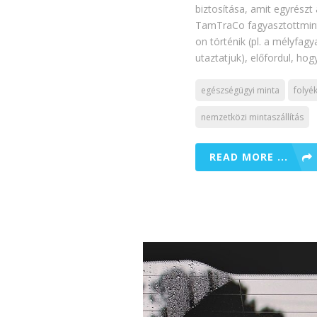
biztosítása, amit egyrészt
TamTraCo fagyasztottminta
on történik (pl. a mélyfa
utaztatjuk), előfordul, ho
egészségügyi minta
folyé
nemzetközi mintaszállítás
READ MORE ...