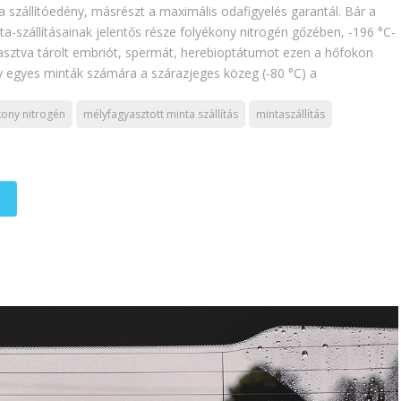
 a szállítóedény, másrészt a maximális odafigyelés garantál. Bár a
-szállításainak jelentős része folyékony nitrogén gőzében, -196 °C-
gyasztva tárolt embriót, spermát, herebioptátumot ezen a hőfokon
gy egyes minták számára a szárazjeges közeg (-80 °C) a
kony nitrogén
mélyfagyasztott minta szállítás
mintaszállítás