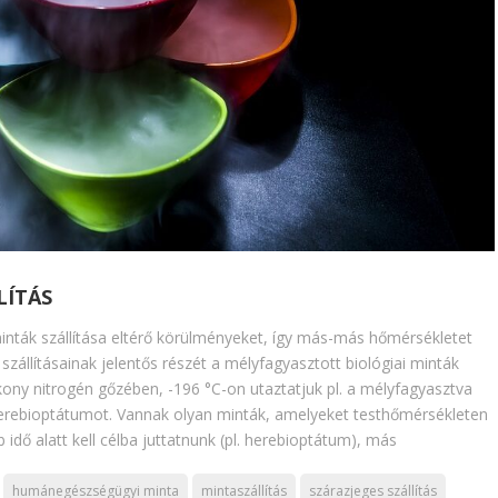
LÍTÁS
ták szállítása eltérő körülményeket, így más-más hőmérsékletet
állításainak jelentős részét a mélyfagyasztott biológiai minták
yékony nitrogén gőzében, -196 °C-on utaztatjuk pl. a mélyfagyasztva
herebioptátumot. Vannak olyan minták, amelyeket testhőmérsékleten
b idő alatt kell célba juttatnunk (pl. herebioptátum), más
humánegészségügyi minta
mintaszállítás
szárazjeges szállítás