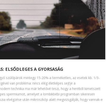
ÁS: ELSŐDLEGES A GYORSASÁG
yó szülőpárok mintegy 15-20%-a terméketlen, az esetek kb. 1/3-
gével van probléma: nincs elég életképes sejtje a
dern technika ma már lehetővé teszi, hogy a heréből kimetszett
képes spermiumot, amelyet a lombikbébi programban sikeresen
szia elvégzése után mikroszkóp alatt megvizsgálják, hogy vannak-e