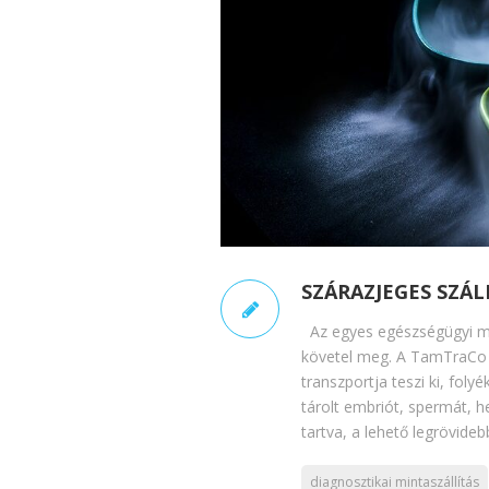
SZÁRAZJEGES SZÁL
Az egyes egészségügyi min
követel meg. A TamTraCo sz
transzportja teszi ki, fol
tárolt embriót, spermát, 
tartva, a lehető legrövideb
diagnosztikai mintaszállítás