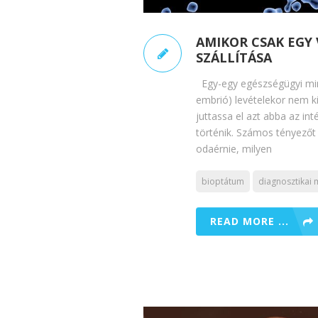
AMIKOR CSAK EGY 
SZÁLLÍTÁSA
Egy-egy egészségügyi mint
embrió) levételekor nem kis
juttassa el azt abba az in
történik. Számos tényezőt k
odaérnie, milyen
bioptátum
diagnosztikai m
READ MORE ...