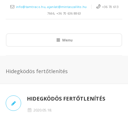
info@tamtraco.hu, ajanlat@mintaszallito.hu
+36 70 613
7666, +36 70 636 8863
Menu
Hidegködös fertőtlenítés
HIDEGKÖDÖS FERTŐTLENÍTÉS
2020.05.18.