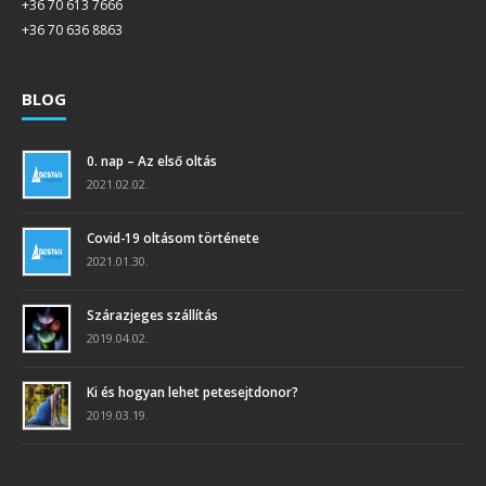
+36 70 613 7666
+36 70 636 8863
BLOG
0. nap – Az első oltás
2021.02.02.
Covid-19 oltásom története
2021.01.30.
Szárazjeges szállítás
2019.04.02.
Ki és hogyan lehet petesejtdonor?
2019.03.19.