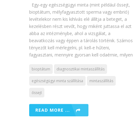
Egy-egy egészségügyi minta (mint például őssejt,
bioptátum, mélyfagyasztott sperma vagy embrió)
levételekor nem kis kihívás elé állítja a beteget, a
kezelésben részt vevőt, hogy miként juttassa el azt
abba az intézménybe, ahol a vizsgálat, a
beavatkozás vagy éppen a tárolás történik. Számos
tényezőt kell mérlegelni, pl. kell-e hűteni,
fagyasztani, mennyire gyorsan kell odaérnie, milyen
bioptátum
diagnosztikai mintaszállítás
egészségügyi minta szállítása
mintaszállítás
őssejt
READ MORE ...