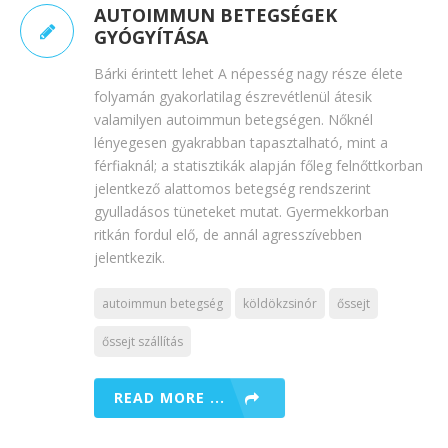
AUTOIMMUN BETEGSÉGEK
GYÓGYÍTÁSA
Bárki érintett lehet A népesség nagy része élete
folyamán gyakorlatilag észrevétlenül átesik
valamilyen autoimmun betegségen. Nőknél
lényegesen gyakrabban tapasztalható, mint a
férfiaknál; a statisztikák alapján főleg felnőttkorban
jelentkező alattomos betegség rendszerint
gyulladásos tüneteket mutat. Gyermekkorban
ritkán fordul elő, de annál agresszívebben
jelentkezik.
autoimmun betegség
köldökzsinór
őssejt
őssejt szállítás
READ MORE ...