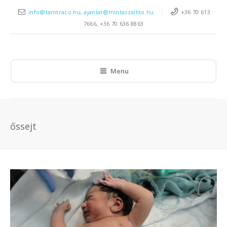
info@tamtraco.hu, ajanlat@mintaszallito.hu
+36 70 613
7666, +36 70 636 8863
Menu
őssejt