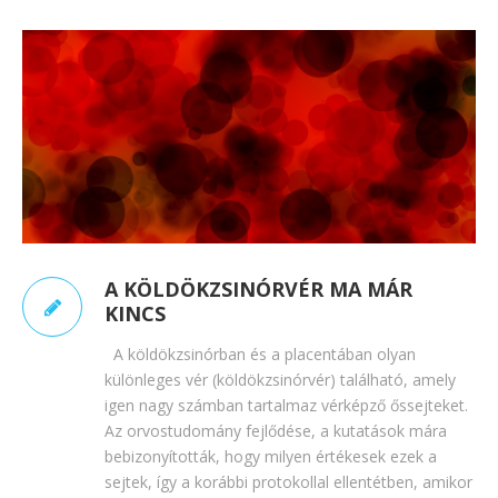
A KÖLDÖKZSINÓRVÉR MA MÁR
KINCS
A köldökzsinórban és a placentában olyan
különleges vér (köldökzsinórvér) található, amely
igen nagy számban tartalmaz vérképző őssejteket.
Az orvostudomány fejlődése, a kutatások mára
bebizonyították, hogy milyen értékesek ezek a
sejtek, így a korábbi protokollal ellentétben, amikor