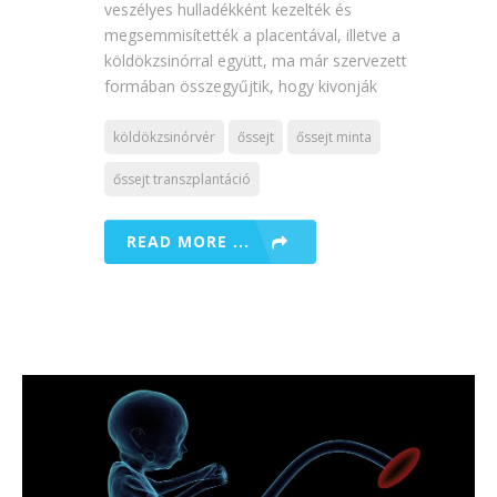
veszélyes hulladékként kezelték és
megsemmisítették a placentával, illetve a
köldökzsinórral együtt, ma már szervezett
formában összegyűjtik, hogy kivonják
köldökzsinórvér
őssejt
őssejt minta
őssejt transzplantáció
READ MORE ...