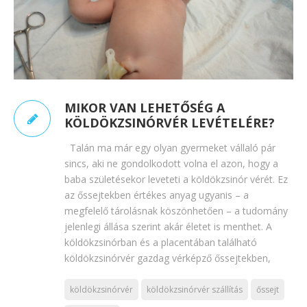
MIKOR VAN LEHETŐSÉG A
KÖLDÖKZSINÓRVÉR LEVÉTELÉRE?
Talán ma már egy olyan gyermeket vállaló pár
sincs, aki ne gondolkodott volna el azon, hogy a
baba születésekor leveteti a köldökzsinór vérét. Ez
az őssejtekben értékes anyag ugyanis – a
megfelelő tárolásnak köszönhetően – a tudomány
jelenlegi állása szerint akár életet is menthet. A
köldökzsinórban és a placentában található
köldökzsinórvér gazdag vérképző őssejtekben,
köldökzsinórvér
köldökzsinórvér szállítás
őssejt