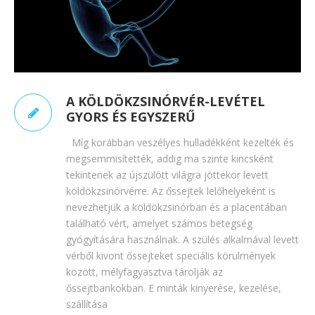
A KÖLDÖKZSINÓRVÉR-LEVÉTEL
GYORS ÉS EGYSZERŰ
Míg korábban veszélyes hulladékként kezelték és
megsemmisítették, addig ma szinte kincsként
tekintenek az újszülött világra jöttekor levett
köldökzsinórvérre. Az őssejtek lelőhelyeként is
nevezhetjük a köldökzsinórban és a placentában
található vért, amelyet számos betegség
gyógyítására használnak. A szülés alkalmával levett
vérből kivont őssejteket speciális körülmények
között, mélyfagyasztva tárolják az
őssejtbankokban. E minták kinyerése, kezelése,
szállítása