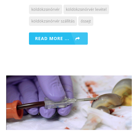
köldökzsinórvér
köldökzsinórvér levétel
köldökzsinórvér szállítás
őssejt
READ MORE ...