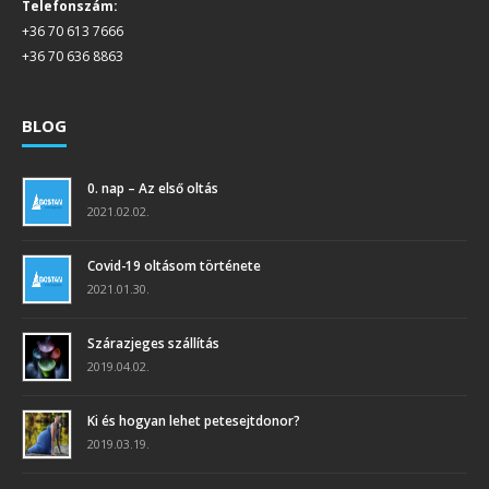
Telefonszám:
+36 70 613 7666
+36 70 636 8863
BLOG
0. nap – Az első oltás
2021.02.02.
Covid-19 oltásom története
2021.01.30.
Szárazjeges szállítás
2019.04.02.
Ki és hogyan lehet petesejtdonor?
2019.03.19.