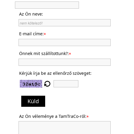
Az Ön neve:
E-mail címe:
*
Önnek mit szállítottunk?:
*
Kérjük írja be az ellenőrző szöveget:
Küld
Az Ön véleménye a TamTraCo-ról:
*