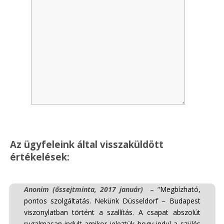
Az ügyfeleink által visszaküldött
értékelések:
Anonim (őssejtminta, 2017 január)
– “Megbízható,
pontos szolgáltatás. Nekünk Düsseldorf – Budapest
viszonylatban történt a szallítás. A csapat abszolút
rugalmasan indult amikor jeleztük hogy indul a szülés