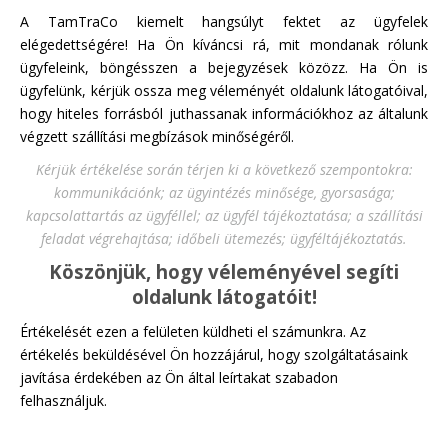
A TamTraCo kiemelt hangsúlyt fektet az ügyfelek
elégedettségére! Ha Ön kíváncsi rá, mit mondanak rólunk
ügyfeleink, böngésszen a bejegyzések közözz. Ha Ön is
ügyfelünk, kérjük ossza meg véleményét oldalunk látogatóival,
hogy hiteles forrásból juthassanak információkhoz az általunk
végzett szállítási megbízások minőségéről.
Kérjük értékelése során térjen ki a következő szempontokra:
kommunikációnk; az ügyintézés minősége, gyorsasága;
kapcsolattartás az ügyféllel; az ügyfél tájékoztatása; a szállítási
feladat végrehajtása; időbeli ütemezés; ügyféltájékoztatás.
Köszönjük, hogy véleményével segíti
oldalunk látogatóit!
Értékelését ezen a felületen küldheti el számunkra. Az
értékelés beküldésével Ön hozzájárul, hogy szolgáltatásaink
javítása érdekében az Ön által leírtakat szabadon
felhasználjuk.