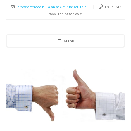
info@tamtraco.hu, ajanlat@mintaszallito.hu
+36 70 613
7666, +36 70 636 8863
Menu