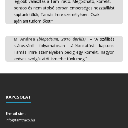
legjobb választás a TamTraCo. Megbízható, korrekt,
pontos és nem utolsó sorban emberséges hozzáállást
kaptunk tőlük, Tamás Imre személyében. Csak
ajánlani tudom őket!”
M. Andrea
(bioptátum, 2016 április)
– “A szállítás
státuszáról folyamatosan tájékoztatást kaptunk.
Tamás Imre személyében pedig egy korrekt, nagyon
kedves szolgáltatót ismerhettünk meg.”
KAPCSOLAT
E-mail cím:
info@tamtraco.hu